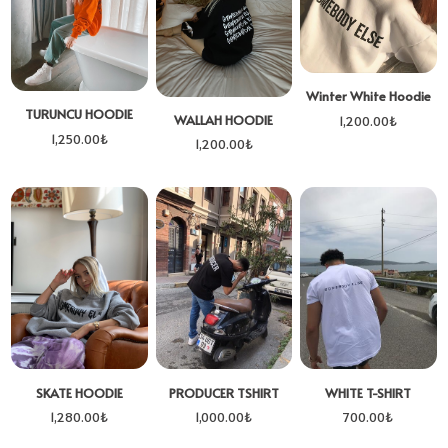
Winter White Hoodie
TURUNCU HOODIE
WALLAH HOODIE
1,200.00
₺
1,250.00
₺
1,200.00
₺
SKATE HOODIE
PRODUCER TSHIRT
WHITE T-SHIRT
1,280.00
₺
1,000.00
₺
700.00
₺