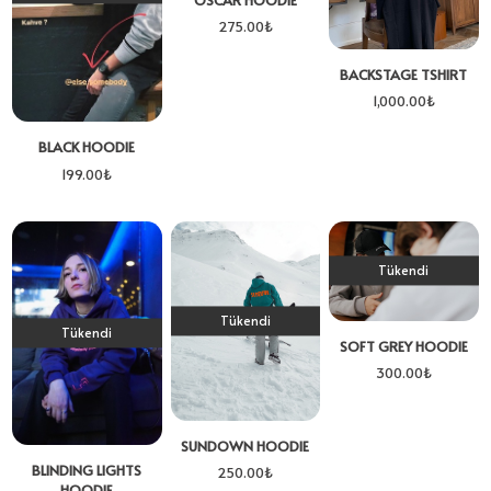
OSCAR HOODIE
275.00
₺
BACKSTAGE TSHIRT
1,000.00
₺
BLACK HOODIE
199.00
₺
Tükendi
Tükendi
Tükendi
SOFT GREY HOODIE
300.00
₺
SUNDOWN HOODIE
BLINDING LIGHTS
250.00
₺
HOODIE