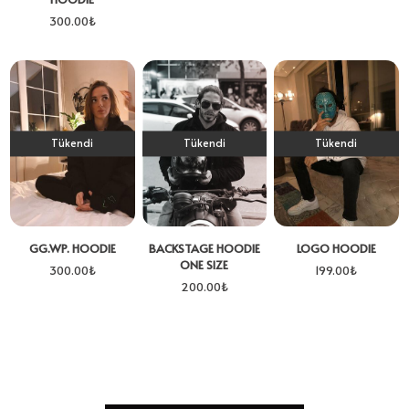
300.00
₺
Tükendi
Tükendi
Tükendi
GG.WP. HOODIE
BACKSTAGE HOODIE
LOGO HOODIE
ONE SIZE
300.00
₺
199.00
₺
200.00
₺