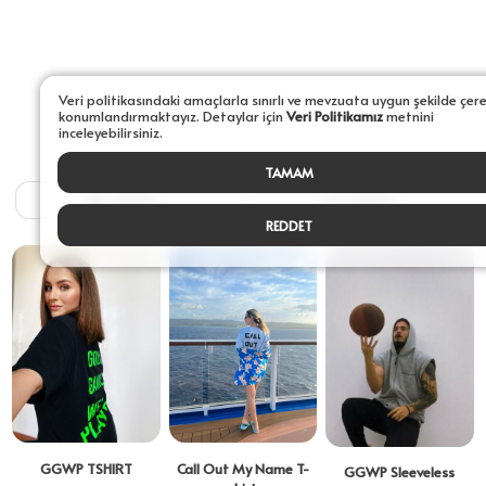
Veri politikasındaki amaçlarla sınırlı ve mevzuata uygun şekilde çer
konumlandırmaktayız. Detaylar için
Veri Politikamız
metnini
inceleyebilirsiniz.
TAMAM
Filtrele
Sıralama
REDDET
GGWP TSHIRT
Call Out My Name T-
GGWP Sleeveless