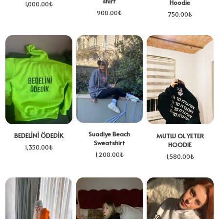
shirt
Hoodie
1,000.00
₺
900.00
₺
750.00
₺
Suadiye Beach
BEDELİNİ ÖDEDİK
MUTLU OL YETER
Sweatshirt
HOODIE
1,350.00
₺
1,200.00
₺
1,580.00
₺