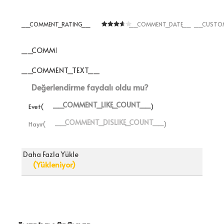
__COMMENT_RATING__
__COMMENT_DATE__
__CUSTO
__COMMENT_THUMBNAIL_IMG__
__COMMENT_TEXT__
Değerlendirme faydalı oldu mu?
__COMMENT_LIKE_COUNT__
Evet(
)
__COMMENT_DISLIKE_COUNT__
Hayır(
)
Daha Fazla Yükle
(Yükleniyor)