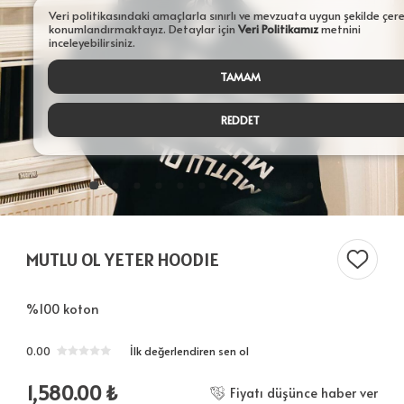
Veri politikasındaki amaçlarla sınırlı ve mevzuata uygun şekilde çer
konumlandırmaktayız. Detaylar için
Veri Politikamız
metnini
inceleyebilirsiniz.
TAMAM
REDDET
MUTLU OL YETER HOODIE
%100 koton
0.00
İlk değerlendiren sen ol
1,580.00
₺
Fiyatı düşünce haber ver