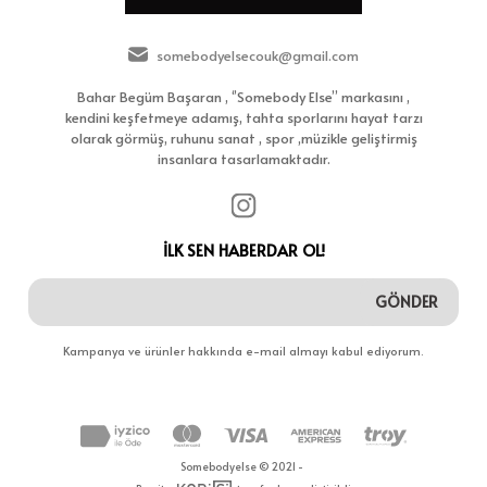
somebodyelsecouk@gmail.com
Bahar Begüm Başaran , ‘’Somebody Else’’ markasını ,
kendini keşfetmeye adamış, tahta sporlarını hayat tarzı
olarak görmüş, ruhunu sanat , spor ,müzikle geliştirmiş
insanlara tasarlamaktadır.
İLK SEN HABERDAR OL!
GÖNDER
Kampanya ve ürünler hakkında e-mail almayı kabul ediyorum.
Somebodyelse © 2021 -